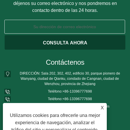
déjenos su correo electrónico y nos pondremos en
contacto dentro de las 24 horas.
Contáctenos
DIRECCIÓN: Sala 202, 302, 402, edificio 30, parque pionero de
Wanyang, ciudad de Qianku, condado de Cangnan, ciudad de
Wenzhou, provincia de Zhejiang
Teléfono:
+86-13396777698
Teléfono:
+86-13396777698
Correo electrónico:
mushroomgrowbag@163.com
X
Utilizamos cookies para ofrecerle una mejor
experiencia de navegación, analizar el
tráfico del sitio y personalizar el contenido.